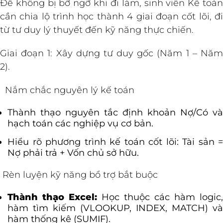
Để không bị bỡ ngỡ khi đi làm, sinh viên Kế toán
cần chia lộ trình học thành 4 giai đoạn cốt lõi, đi
từ tư duy lý thuyết đến kỹ năng thực chiến.
Giai đoạn 1: Xây dựng tư duy gốc (Năm 1 – Năm
2).
Nắm chắc nguyên lý kế toán
Thành thạo nguyên tắc định khoản Nợ/Có và
hạch toán các nghiệp vụ cơ bản.
Hiểu rõ phương trình kế toán cốt lõi: Tài sản =
Nợ phải trả + Vốn chủ sở hữu.
Rèn luyện kỹ năng bổ trợ bắt buộc
Thành thạo Excel:
Học thuộc các hàm logic,
hàm tìm kiếm (VLOOKUP, INDEX, MATCH) và
hàm thống kê (SUMIF).